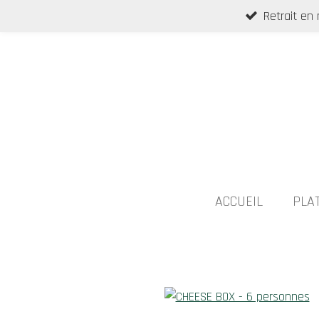
Retrait en
Passer
au
contenu
principal
ACCUEIL
PLA