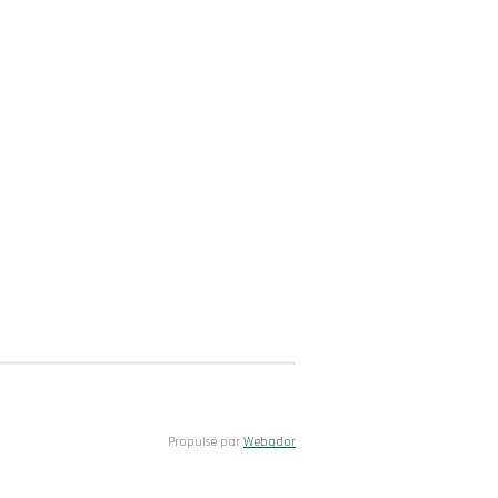
Propulsé par
Webador