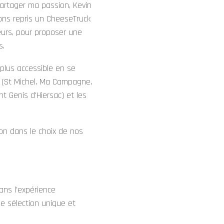
partager ma passion, Kevin
ons repris un CheeseTruck
eurs, pour proposer une
s.
 plus accessible en se
 (St Michel, Ma Campagne,
t Genis d'Hiersac) et les
ion dans le choix de nos
ans l'expérience
ne sélection unique et