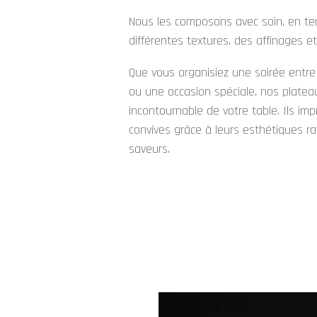
Nous les composons avec soin, en t
différentes textures, des affinages e
Que vous organisiez une soirée entre
ou une occasion spéciale, nos plate
incontournable de votre table. Ils im
convives grâce à leurs esthétiques raf
saveurs.
Mar