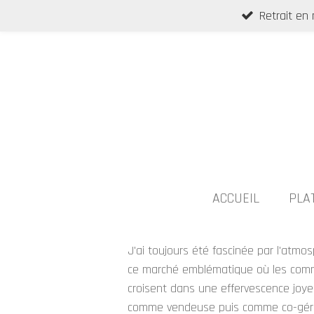
Retrait en
Passer
au
contenu
principal
ACCUEIL
PLA
J'ai toujours été fascinée par l'atmo
ce marché emblématique où les comme
croisent dans une effervescence joyeus
comme vendeuse puis comme co-géra