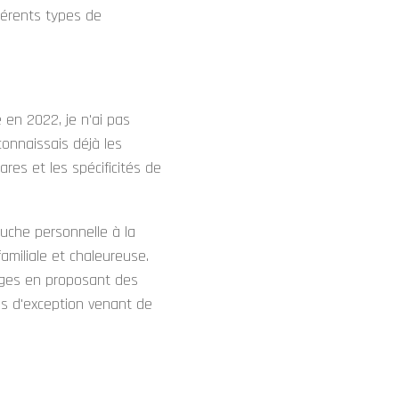
férents types de
 en 2022, je n'ai pas
connaissais déjà les
ares et les spécificités de
ouche personnelle à la
amiliale et chaleureuse.
mages en proposant des
es d'exception venant de