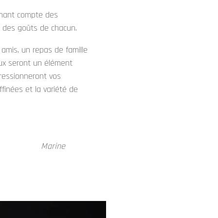
enant compte des
t des goûts de chacun.
 amis, un repas de famille
aux seront un élément
pressionneront vos
finées et la variété de
ine