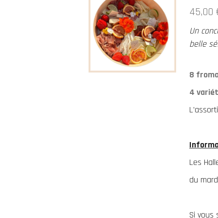
45,00 
Un conc
belle sé
8 froma
4 varié
L'assort
Informa
Les Hal
du mard
Si vous