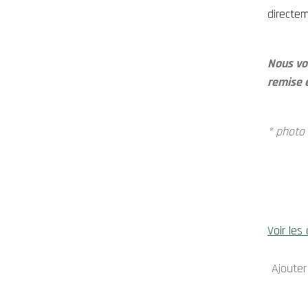
directem
Nous vou
remise 
* photo
Voir les 
Ajouter