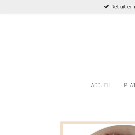
Retrait en
Passer
au
contenu
principal
ACCUEIL
PLA